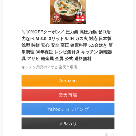
＼10%OFFクーポン／ 圧力鍋 高圧力鍋 ゼロ活
力なべ M 3.0l 3リットル IH ガス火 対応 日本製
浅型 時短 安心 安全 高圧 健康料理 5.5合炊き 簡
単調理 30年保証 レシピ集付き キッチン 調理器
具 アサヒ 軽金属 金属 公式 送料無料
キッチン用品のアサヒ 楽天市場店
Amazon
楽天市場
Yahooショッピング
メルカリ
ポチップ