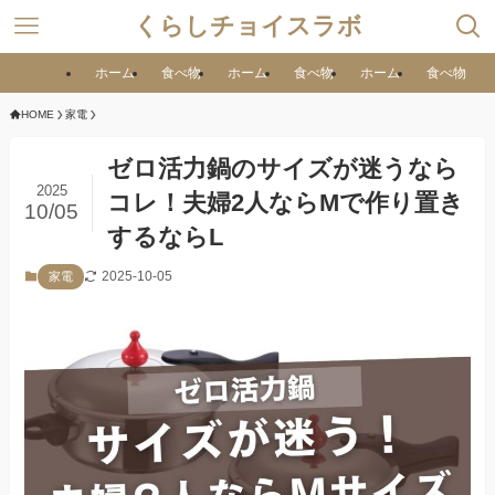
くらしチョイスラボ
ホーム
食べ物
ホーム
食べ物
ホーム
食べ物
HOME
家電
ゼロ活力鍋のサイズが迷うなら
2025
コレ！夫婦2人ならMで作り置き
10/05
するならL
2025-10-05
家電