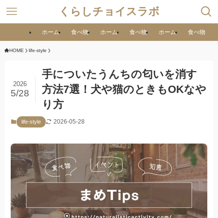
くらしチョイスラボ
ホーム
食べ物
ホーム
食べ物
ホーム
食べ物
HOME
life-style
手についたうんちの匂いを消す
2026
方法7選！犬や猫のときもOKなや
5/28
り方
2026-05-28
life-style