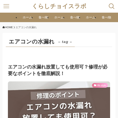
くらしチョイスラボ
ホーム
食べ物
ホーム
食べ物
ホーム
食べ物
HOME
エアコンの水漏れ
エアコンの水漏れ
– tag –
エアコンの水漏れ放置しても使用可？修理が必
要なポイントを徹底解説！
life-style