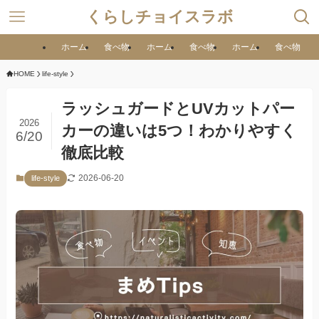
くらしチョイスラボ
ホーム
食べ物
ホーム
食べ物
ホーム
食べ物
HOME
life-style
ラッシュガードとUVカットパー
2026
カーの違いは5つ！わかりやすく
6/20
徹底比較
2026-06-20
life-style