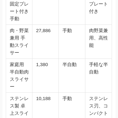
固定プレ
プレート
ート付き
付き
手動
肉・野菜
27,886
手動
肉野菜兼
兼用 手
用、高性
動スライ
能
サー
家庭用
1,380
半自動
手軽な半
半自動肉
自動
スライサ
ー
ステンレ
10,188
手動
ステンレ
ス製 卓
ス刃、コ
上スライ
ンパクト