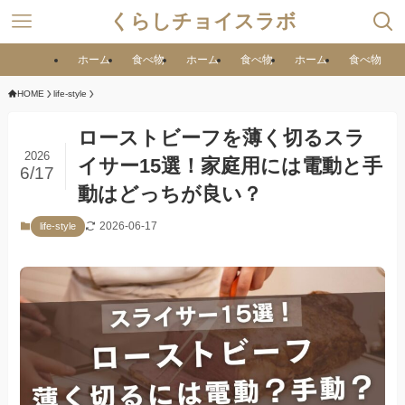
くらしチョイスラボ
ホーム
食べ物
ホーム
食べ物
ホーム
食べ物
HOME
life-style
ローストビーフを薄く切るスラ
2026
イサー15選！家庭用には電動と手
6/17
動はどっちが良い？
2026-06-17
life-style