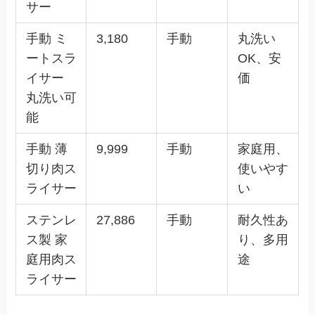
サー
手動 ミ
3,180
手動
丸洗い
ートスラ
OK、安
イサー
価
丸洗い可
能
手動 薄
9,999
手動
家庭用、
切り肉ス
使いやす
ライサー
い
ステンレ
27,886
手動
耐久性あ
ス製 家
り、多用
庭用肉ス
途
ライサー