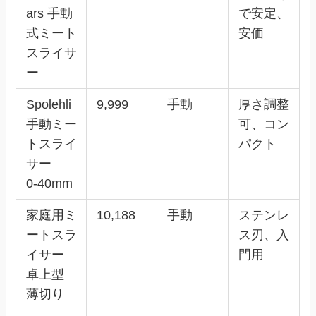
ars 手動
で安定、
式ミート
安価
スライサ
ー
Spolehli
9,999
手動
厚さ調整
手動ミー
可、コン
トスライ
パクト
サー
0‑40mm
家庭用ミ
10,188
手動
ステンレ
ートスラ
ス刃、入
イサー
門用
卓上型
薄切り