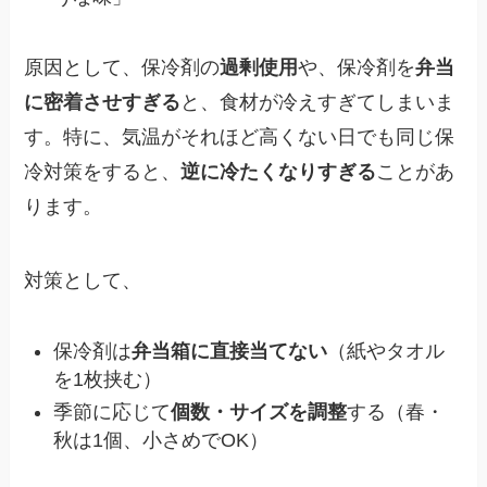
原因として、保冷剤の
過剰使用
や、保冷剤を
弁当
に密着させすぎる
と、食材が冷えすぎてしまいま
す。特に、気温がそれほど高くない日でも同じ保
冷対策をすると、
逆に冷たくなりすぎる
ことがあ
ります。
対策として、
保冷剤は
弁当箱に直接当てない
（紙やタオル
を1枚挟む）
季節に応じて
個数・サイズを調整
する（春・
秋は1個、小さめでOK）