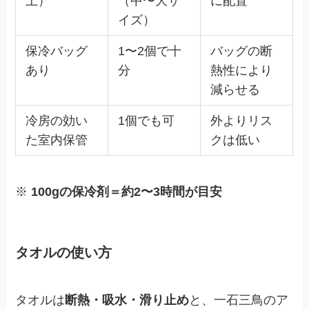
上）
（中〜大サ
に配置
イズ）
保冷バッグ
1〜2個で十
バッグの断
あり
分
熱性により
減らせる
冷房の効い
1個でも可
外よりリス
た室内保管
クは低い
※
100gの保冷剤＝約2〜3時間が目安
タオルの使い方
タオルは
断熱・吸水・滑り止め
と、一石三鳥のア