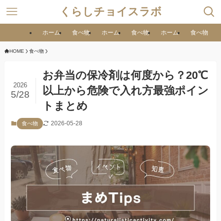
くらしチョイスラボ
ホーム
食べ物
ホーム
食べ物
ホーム
食べ物
HOME
食べ物
お弁当の保冷剤は何度から？20℃
2026
以上から危険で入れ方最強ポイン
5/28
トまとめ
2026-05-28
食べ物