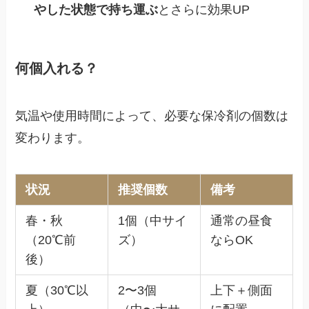
やした状態で持ち運ぶ
とさらに効果UP
何個入れる？
気温や使用時間によって、必要な保冷剤の個数は
変わります。
状況
推奨個数
備考
春・秋
1個（中サイ
通常の昼食
（20℃前
ズ）
ならOK
後）
夏（30℃以
2〜3個
上下＋側面