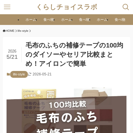
くらしチョイスラボ
ホーム
食べ物
ホーム
食べ物
ホーム
食べ物
HOME
life-style
毛布のふちの補修テープの100均
2026
のダイソーやセリア比較まと
5/21
め！アイロンで簡単
2026-05-21
life-style