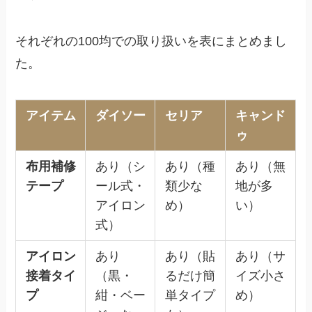
それぞれの100均での取り扱いを表にまとめまし
た。
アイテム
ダイソー
セリア
キャンド
ゥ
布用補修
あり（シ
あり（種
あり（無
テープ
ール式・
類少な
地が多
アイロン
め）
い）
式）
アイロン
あり
あり（貼
あり（サ
接着タイ
（黒・
るだけ簡
イズ小さ
プ
紺・ベー
単タイプ
め）