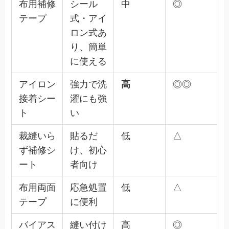
布用補修
シール
中
◎
テープ
式・アイ
ロン式あ
り、簡単
に使える
アイロン
強力で洗
高
◎◎
接着シー
濯にも強
ト
い
裁縫いら
貼るだ
低
△
ず補修シ
け、初心
ート
者向け
布用両面
応急処置
低
△
テープ
に便利
バイアス
縫い付け
高
◎