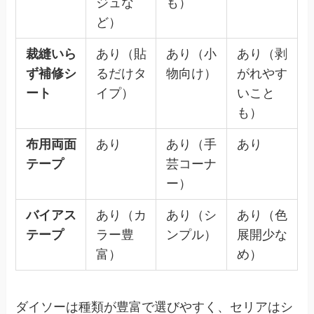
ジュな
も）
ど）
裁縫いら
あり（貼
あり（小
あり（剥
ず補修シ
るだけタ
物向け）
がれやす
ート
イプ）
いこと
も）
布用両面
あり
あり（手
あり
テープ
芸コーナ
ー）
バイアス
あり（カ
あり（シ
あり（色
テープ
ラー豊
ンプル）
展開少な
富）
め）
ダイソーは種類が豊富で選びやすく、セリアはシ