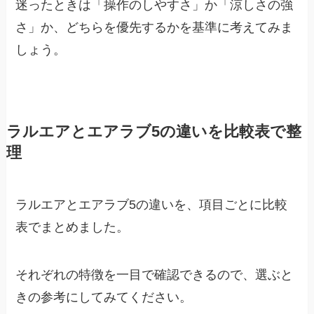
迷ったときは「操作のしやすさ」か「涼しさの強
さ」か、どちらを優先するかを基準に考えてみま
しょう。
ラルエアとエアラブ5の違いを比較表で整
理
ラルエアとエアラブ5の違いを、項目ごとに比較
表でまとめました。
それぞれの特徴を一目で確認できるので、選ぶと
きの参考にしてみてください。