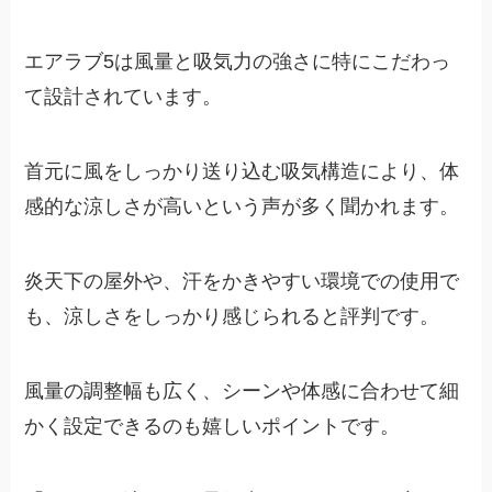
エアラブ5は風量と吸気力の強さに特にこだわっ
て設計されています。
首元に風をしっかり送り込む吸気構造により、体
感的な涼しさが高いという声が多く聞かれます。
炎天下の屋外や、汗をかきやすい環境での使用で
も、涼しさをしっかり感じられると評判です。
風量の調整幅も広く、シーンや体感に合わせて細
かく設定できるのも嬉しいポイントです。