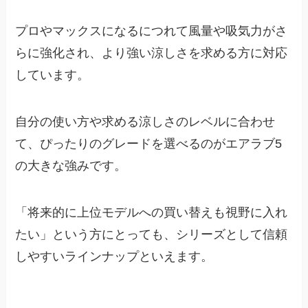
プロやマックスになるにつれて風量や吸気力がさ
らに強化され、より強い涼しさを求める方に対応
しています。
自分の使い方や求める涼しさのレベルに合わせ
て、ぴったりのグレードを選べるのがエアラブ5
の大きな強みです。
「将来的に上位モデルへの買い替えも視野に入れ
たい」という方にとっても、シリーズとして信頼
しやすいラインナップといえます。