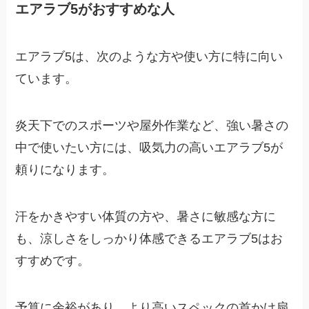
エアラブ5がおすすめな人
エアラブ5は、次のような方や使い方に特に向い
ています。
炎天下でのスポーツや屋外作業など、強い暑さの
中で使いたい方には、吸気力の高いエアラブ5が
頼りになります。
汗をかきやすい体質の方や、暑さに敏感な方に
も、涼しさをしっかり体感できるエアラブ5はお
すすめです。
予算に余裕があり、より高いスペックの首かけ扇