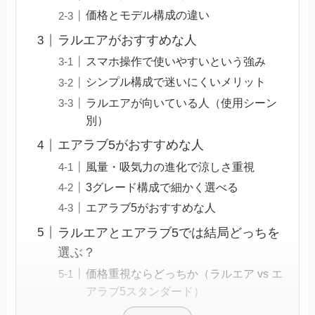
価格とモデル構成の違い
ラルエアがおすすめな人
スマホ操作で使いやすいという強み
シンプル構成で迷いにくいメリット
ラルエアが向いている人（使用シーン
別）
エアラブ5がおすすめな人
風量・吸気力の進化で涼しさ重視
3グレード構成で細かく選べる
エアラブ5がおすすめな人
ラルエアとエアラブ5では結局どっちを
選ぶ？
価格重視ならどっちか（ラルエア vs エ
アラブ5スタンダード）