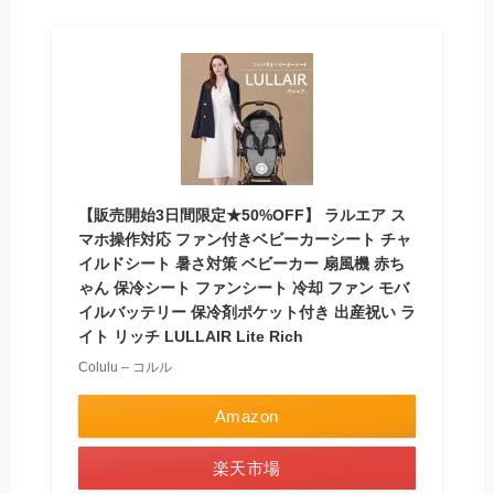
【販売開始3日間限定★50%OFF】 ラルエア ス
マホ操作対応 ファン付きベビーカーシート チャ
イルドシート 暑さ対策 ベビーカー 扇風機 赤ち
ゃん 保冷シート ファンシート 冷却 ファン モバ
イルバッテリー 保冷剤ポケット付き 出産祝い ラ
イト リッチ LULLAIR Lite Rich
Colulu – コルル
Amazon
楽天市場