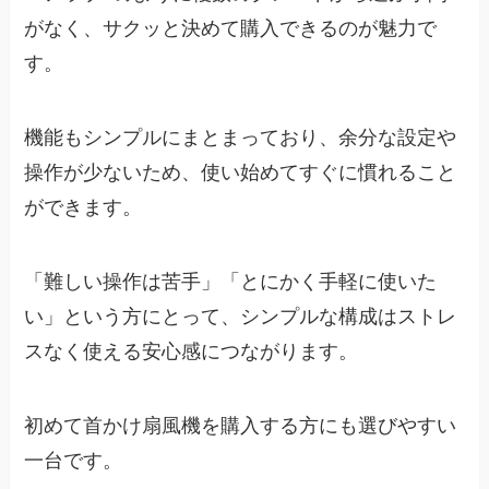
がなく、サクッと決めて購入できるのが魅力で
す。
機能もシンプルにまとまっており、余分な設定や
操作が少ないため、使い始めてすぐに慣れること
ができます。
「難しい操作は苦手」「とにかく手軽に使いた
い」という方にとって、シンプルな構成はストレ
スなく使える安心感につながります。
初めて首かけ扇風機を購入する方にも選びやすい
一台です。