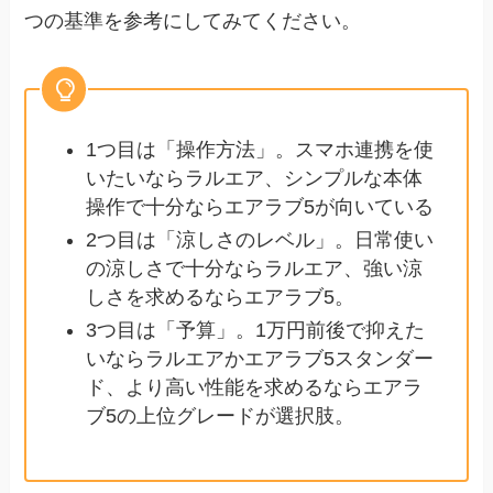
つの基準を参考にしてみてください。
1つ目は「操作方法」。スマホ連携を使
いたいならラルエア、シンプルな本体
操作で十分ならエアラブ5が向いている
2つ目は「涼しさのレベル」。日常使い
の涼しさで十分ならラルエア、強い涼
しさを求めるならエアラブ5。
3つ目は「予算」。1万円前後で抑えた
いならラルエアかエアラブ5スタンダー
ド、より高い性能を求めるならエアラ
ブ5の上位グレードが選択肢。