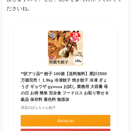
ださいね。
**訳アリ品** 餃子 100個【送料無料】累計2500
万個完売！ 1.9kg 冷凍餃子 焼き餃子 冷凍 ぎょ
うざ ギョウザ gyouza お試し 業務用 大容量 母
の日 お得 簡単 完全食 フードロス お取り寄せ B
級品 保存料 着色料 無添加
浪花のぽんちゃん餃子
Amazon