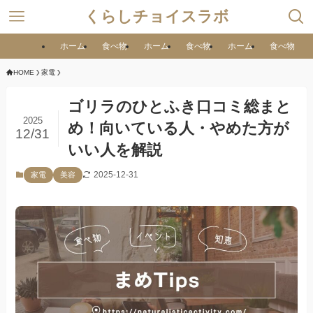
くらしチョイスラボ
ホーム
食べ物
ホーム
食べ物
ホーム
食べ物
HOME
家電
ゴリラのひとふき口コミ総まと
2025
め！向いている人・やめた方が
12/31
いい人を解説
2025-12-31
家電
美容