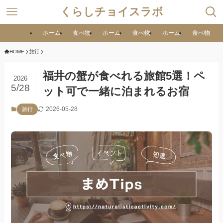
くらしチョイスラボ
ホーム
食べ物
ホーム
食べ物
ホーム
食べ物
HOME
旅行
福井の蟹が食べれる旅館5選！ペ
2026
5/28
ット可で一緒に泊まれるお宿
2026-05-28
旅行