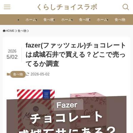
くらしチョイスラボ
ホーム
食べ物
ホーム
食べ物
ホーム
食べ物
HOME
食べ物
fazer(ファッツェル)チョコレート
2026
は成城石井で買える？どこで売っ
5/02
てるか調査
2026-05-02
食べ物