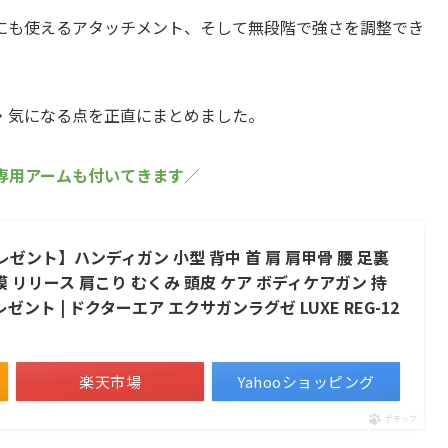
にも使えるアタッチメント、そして無段階で強さを調整でき
・気になる点を正直にまとめました。
専用アームも付いてきます／
ゼント】ハンディガン 小型 背中 首 肩 肩甲骨 腰 足裏
膜 リリース 肩こり むくみ 頭皮 ケア ボディケアガン 持
ゼント | ドクターエア エクサガンラグゼ LUXE REG-12
楽天市場
Yahooショッピング
ポチップ