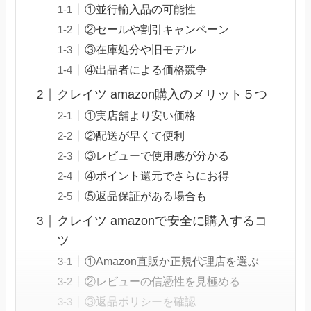
①並行輸入品の可能性
②セールや割引キャンペーン
③在庫処分や旧モデル
④出品者による価格競争
クレイツ amazon購入のメリット５つ
①実店舗より安い価格
②配送が早くて便利
③レビューで使用感が分かる
④ポイント還元でさらにお得
⑤返品保証がある場合も
クレイツ amazonで安全に購入するコ
ツ
①Amazon直販か正規代理店を選ぶ
②レビューの信憑性を見極める
③返品ポリシーを確認