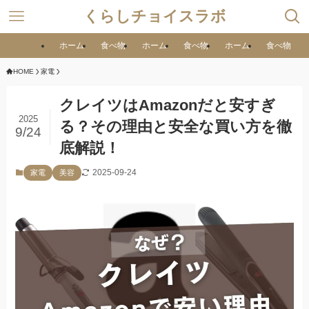
くらしチョイスラボ
ホーム
食べ物
ホーム
食べ物
ホーム
食べ物
HOME
家電
クレイツはAmazonだと安すぎ
2025
る？その理由と安全な買い方を徹
9/24
底解説！
2025-09-24
家電
美容