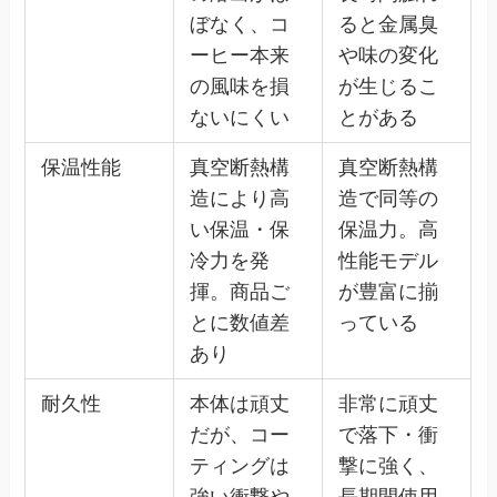
ぼなく、コ
ると金属臭
ーヒー本来
や味の変化
の風味を損
が生じるこ
ないにくい
とがある
保温性能
真空断熱構
真空断熱構
造により高
造で同等の
い保温・保
保温力。高
冷力を発
性能モデル
揮。商品ご
が豊富に揃
とに数値差
っている
あり
耐久性
本体は頑丈
非常に頑丈
だが、コー
で落下・衝
ティングは
撃に強く、
強い衝撃や
長期間使用