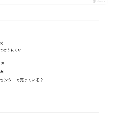
ポチップ
め
見つかりにくい
状況
況
ムセンターで売っている？